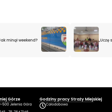
Jak minął weekend?
„Uczę 
niej Górze
Godziny pracy Straży Miejskiej
0-500 Jelenia Góra
Całodobowo