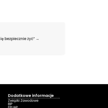
się bezpiecznie żyć” →
Dodatkowe informacje
Związki Zawodowe
BIP
EPUAP