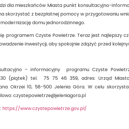
dzi dla mieszkańców Miasta punkt konsultacyjno-inform
a skorzystać z bezpłatnej pomocy w przygotowaniu wni
momodernizację domu jednorodzinnego.
 się programem Czyste Powietrze. Teraz jest najlepszy cz
owadzenie inwestycji, aby spokojnie zdążyć przed kole
ultacyjno – informacyjny programu Czyste Powietrze
4:30 (piątek) tel. 75 75 46 359, adres: Urząd Miast
efana Okrzei 10, 58-500 Jelenia Góra. W celu skorzys
ailowo: czystepowietrze@jeleniagora.pl
:
https://www.czystepowietrze.gov.pl/