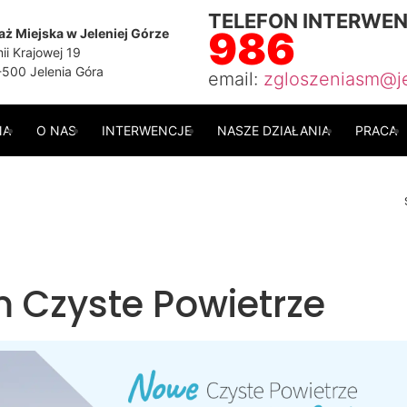
TELEFON INTERWE
986
aż Miejska w Jeleniej Górze
ii Krajowej 19
500 Jelenia Góra
email:
zgloszeniasm@je
NA
O NAS
INTERWENCJE
NASZE DZIAŁANIA
PRACA
 Czyste Powietrze