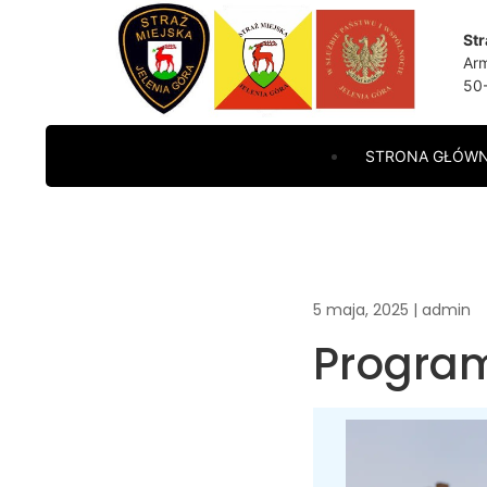
Str
Arm
50-
STRONA GŁÓW
5 maja, 2025
|
admin
Program